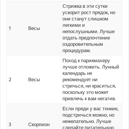
Стрижка в эти сутки
ускорит рост прядок, но
они станут слишком
легкими и
1
Весы
непослушными. Лучше
отдать предпочтение
оздоровительным
процедурам.
Поход к парикмахеру
лучше отложить. Лунный
календарь не
2
Весы
рекомендует ни
стричься, ни краситься,
поскольку это может
привлечь к вам негатив.
Если пряди у вас тонкие,
подстричься можно, но
нежелательно. Лучше
3
Скорпион
сделайте питательную