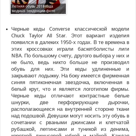
Летняя обувь 2018 года
модные тенденции фото
Черные кеды Converse классической модели
Chuck Taylor All Star. Этот вариант изделия
появился в далеких 1950-х годах. В те времена в
этих кроссовках играли баскетболисты лиги
NBA. По большому счету, другого выбора у них и
не было, ведь никто больше не производил
обувь для них. Эти кеды удлиненные и
закрывают лодыжку. На боку имеется фирменная
синяя пятиконечная звездочка, включенная в
белый круг, что и является логотипом фирмы.
Черные кеды отличают контрастные белые
шнурки, две перфорирующие дырочки,
располагающиеся на внутренней стороне ткани
над подошвой. Девушки могут носить эту обувь в
сочетании с рваными джинсами и клетчатой
рубашкой, леггинсами и туникой из денима,
короткой джинсовой юбкой и майкой. Каждая