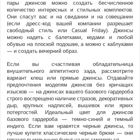
пары джинсов можно создать бесчисленное
количество интересных и стильных комплектов.
Они спасут вас и на свидании и на совещании
(если дресс-код вашей компании разрешает
свободный стиль или Casual Friday). Джинсы
можно надеть с балетками, кедами и любой
обувью на плоской подошве, а можно с каблуками
— и создать вечерний образ.
Если вы счастливая обладательница
внушительного аппетитного зада, рассмотрите
вариант клеш или прямые джинсы. Отдавайте
предпочтения моделям джинсов без кричащих
изысков — на джинсах вашего базового гардероба
строго воспрещено наличие стразов, декоративных
дыр, крупных надписей, вышивок или ярких
потертостей. Идеальный цвет для джинсов
базового гардероба — темно-синий и темный
индиго. Если вам нравятся черные джинсы, то
лучше купите классические черные брюки — они
гораздо выигрышнее будут на вас смотреться.